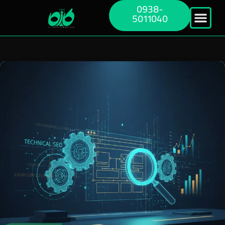
0938-
5011040