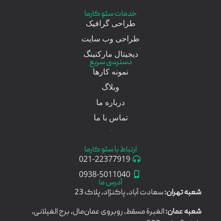
خدمات سئو کارما
طراحی گرافیک
طراحی وب سایت
دیجیتال مارکتینگ
دسترسی سریع
نمونه کارها
وبلاگ
درباره ما
تماس با ما
ارتباط با سئو کارما
021-22377919
0938-5011040
آدرس ما
شعبه تهران:
سعادت آباد، پاکنژاد، پلاک 23
شعبه عمان:
الغبرة مسقط، روبروی عمان‌مال، برج الغیلانی،