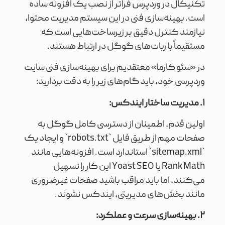
تکنیکال در وردپرس فراتر از نصب یک افزونه ساده
است. بهینه‌سازی فنی در این سیستم مدیریت محتوا،
نیازمند کنترل دقیق بر زیرساخت‌هایی است که
مستقیماً با ربات‌های گوگل در ارتباط هستند.
در «سئو کارما» معتقدیم برای بهینه‌سازی فنی سایت
وردپرسی خود، باید گام‌های زیر را به دقت بردارید:
۱. مدیریت ساختار ایندکس:
اولین قدم، اطمینان از دسترسی کامل گوگل به
صفحات مهم از طریق فایل `robots.txt` و ایجاد یک
`sitemap.xml` استاندارد است. افزونه‌هایی مانند
Rank Math یا Yoast SEO این کار را تسهیل
می‌کنند، اما باید مراقب باشید صفحات غیرضروری
مانند بخش‌های مدیریتی، ایندکس نشوند.
۲. بهینه‌سازی سرعت و عملکرد: