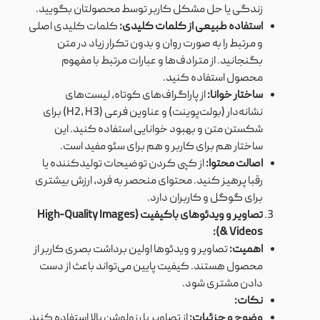
زندگی یا حل مشکل کاربر توسط محصولتان بگویید.
استفاده طبیعی از کلمات کلیدی:
کلمات کلیدی اصلی
و مرتبط را به صورت روان و بدون تکرار زیاد در متن
بگنجانید. از مترادف‌ها و عبارات مرتبط با مفهوم
محصول استفاده کنید.
ساختار خوانا:
از پاراگراف‌های کوتاه، لیست‌های
نشانه‌دار (بولت‌پوینت) و عناوین فرعی (H2, H3) برای
شکستن متن و بهبود خوانایی استفاده کنید. این
ساختار هم برای کاربر و هم برای سئو مفید است.
اصالت محتوا:
از کپی کردن توضیحات تولیدکننده یا
رقبا پرهیز کنید. محتوای منحصر به فرد، ارزش بیشتری
برای گوگل و کاربران دارد.
تصاویر و ویدئوهای باکیفیت (High-Quality Images
& Videos):
اهمیت:
تصاویر و ویدئوها اولین برداشت بصری کاربر از
محصول هستند. کیفیت پایین می‌تواند باعث از دست
دادن مشتری شود.
نکات:
وضوح و جزئیات:
از تصاویر با رزولوشن بالا استفاده کنید