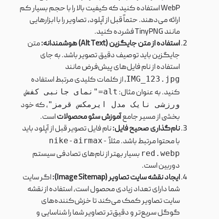
WebP استفاده کنید که کیفیت بالا را با حجم بسیار کم
ارائه می‌دهند. حتماً قبل از آپلود، تصاویر را با ابزارهایی
مانند TinyPNG فشرده کنید.
استفاده از متن جایگزین (Alt Text) هوشمندانه:
متن
جایگزین باید توصیف دقیق تصویر باشد. به جای
استفاده از نام فایل‌های پیش‌فرض مانند
IMG_123.jpg
، از کلمات کلیدی مرتبط استفاده
alt="نمای جانبی کفش
کنید. به عنوان مثال:
ورزشی نایک مدل ایرمکس قرمز"
، که خود
بخشی از مسیر جامع
آموزش سئو محصولات
است.
نام‌گذاری صحیح فایل:
نام فایل تصویر قبل از آپلود باید
nike-airmax-
با محتوا مرتبط باشد. مثلاً
red.webp
بسیار بهتر از نام‌های تصادفی سیستم
دوربین است.
ایجاد نقشه سایت تصاویر (Image Sitemap):
اگر سایت
شما دارای تعداد زیادی محصول است، استفاده از نقشه
سایت تصاویر کمک می‌کند تا خزش‌کننده‌های
گوگل سریع‌تر و دقیق‌تر تصاویر شما را شناسایی و