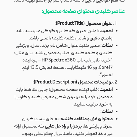
که هم خوانایی بالایی داشته باشد و هم برای سئو بهینه باشد.
عناصر کلیدی محتوای صفحه محصول:
عنوان محصول (Product Title):
اهمیت:
اولین چیزی که کاربر و گوگل می‌بینند. باید
واضح، دقیق و شامل کلمه کلیدی اصلی باشد.
نکات:
سعی کنید عنوان شامل نام برند، مدل، ویژگی
کلیدی و کلمه کلیدی اصلی محصول باشد. برای مثال:
“خرید آنلاین لپ تاپ HP Spectre x360 – پردازنده
Core i7، رم 16 گیگابایت، صفحه نمایش 13.5 اینچ
لمسی”.
توضیحات محصول (Product Description):
اهمیت:
قلب تپنده صفحه محصول؛ جایی که شما باید
محصول خود را به بهترین شکل معرفی کنید و کاربر را
به خرید ترغیب نمایید.
نکات:
محتوای غنی و متقاعد کننده:
به جای لیست کردن
صرف ویژگی‌ها، بر
مزایا
و
راه‌حل‌هایی
که محصول ارائه
می‌دهد تمرکز کنید. داستانی از چگونگی بهبود