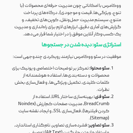
ووکامرس با امکاناتی چون مدیریت حرفه‌ای محصولات (با
تنوع، ویژگی‌ها، قیمت و موجودی)، درگاه‌های پرداخت
متنوع، سیستم مدیریت حمل‌ونقل، کوپن‌های تخفیف، و
گزارش‌های آماری دقیق، ابزارهای لازم برای راه‌اندازی و مدیریت
یک کسب‌وکار آنلاین موفق را در اختیار شما قرار می‌دهد.
استراتژی سئو: دیده شدن در جستجوها
موفقیت در سئو ووکامرس نیازمند رویکردی چندوجهی است:
سئو محتوا:
تمرکز بر توضیحات اختصاصی و یونیک برای
محصولات و دسته‌بندی‌ها، استفاده هوشمندانه از
کلمات کلیدی، تکمیل ویژگی‌ها، و فعال‌سازی بخش
نظرات.
سئو فنی:
بهینه‌سازی ساختار URL، استفاده از
BreadCrumb، مدیریت صفحات کم‌ارزش (Noindex
کردن فیلترها)، فعال‌سازی SSL، و ایجاد نقشه سایت
(Sitemap).
سئو تصاویر:
فشرده‌سازی تصاویر، نام‌گذاری استاندارد،
و استفاده از متن جایگزین (Alt Text) توصیفی.