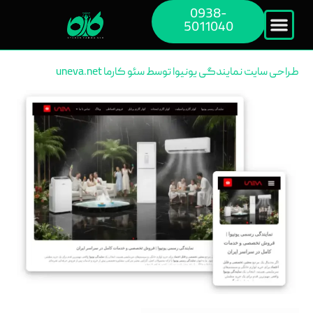
0938-
5011040
طراحی سایت نمایندگی یونیوا توسط سئو کارما uneva.net