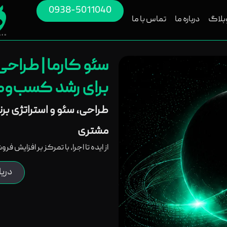
0938-5011040
بلاگ
درباره ما
تماس با ما
سئو کارما | طراح
برای رشد کسب‌وکا
طراحی، سئو و استراتژی بر
مشتری
از ایده تا اجرا، با تمرکز بر افزایش ف
دری