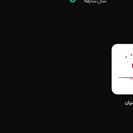
0
سال سابقه
یان