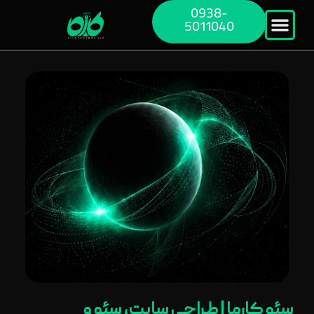
0938-
5011040
سئو کارما | طراحی سایت، سئو و