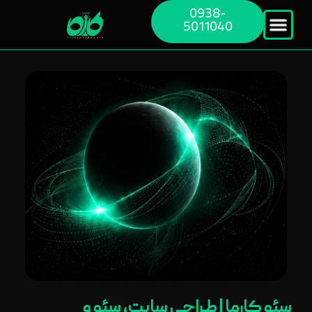
0938-
5011040
سئو کارما | طراحی سایت، سئو و