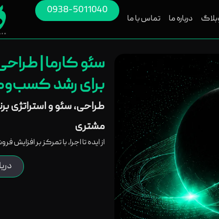
0938-5011040
بلاگ
درباره ما
تماس با ما
سئو کارما | طراح
برای رشد کسب‌وکا
طراحی، سئو و استراتژی بر
مشتری
از ایده تا اجرا، با تمرکز بر افزایش ف
دری