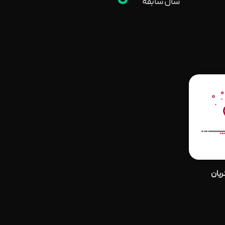
0
سال سابقه
یان