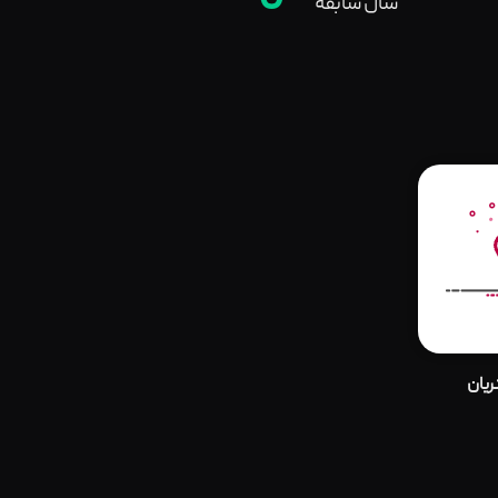
0
سال سابقه
یان