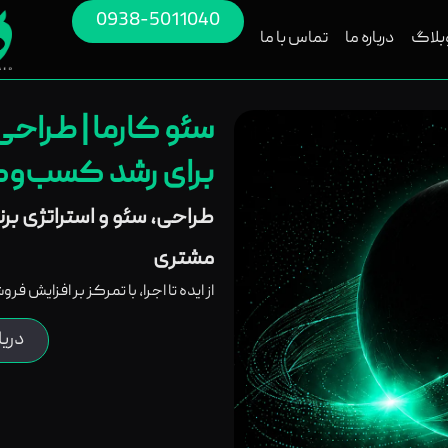
0938-5011040
بلاگ
درباره ما
تماس با ما
سئو کارما | طراح
برای رشد کسب‌وکا
طراحی، سئو و استراتژی بر
مشتری
از ایده تا اجرا، با تمرکز بر افزایش ف
دری