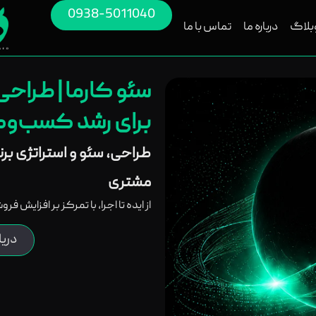
0938-5011040
بلاگ
درباره ما
تماس با ما
سئو کارما | طراح
برای رشد کسب‌وکا
طراحی، سئو و استراتژی بر
مشتری
از ایده تا اجرا، با تمرکز بر افزایش ف
دری