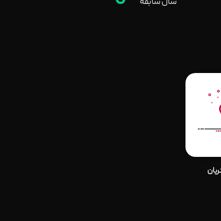
0
سال سابقه
یان